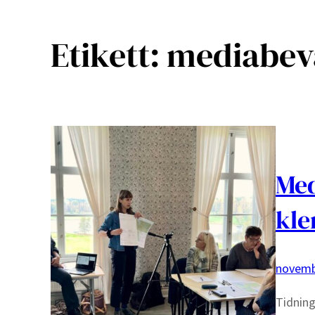
Etikett:
mediabev
Med
kle
novemb
Tidning